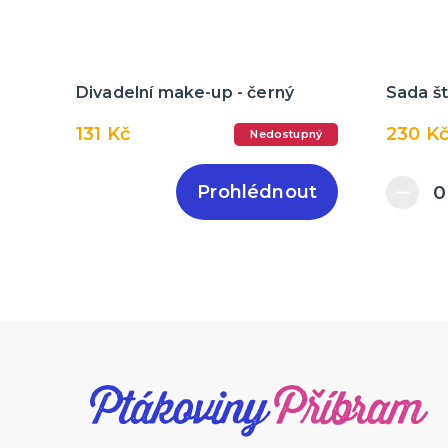
Divadelní make-up - černý
Sada št
131 Kč
230 K
Nedostupný
Prohlédnout