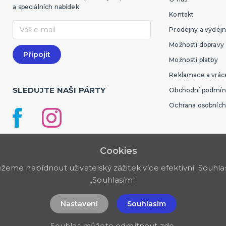
a speciálních nabídek
Kontakt
Prodejny a výdejn
Možnosti dopravy
Možnosti platby
Reklamace a vráce
SLEDUJTE NAŠI PÁRTY
Obchodní podmín
Ochrana osobních
Cookies
me nabídnout uživatelský zážitek více efektivní. Souhlas 
„Souhlasím".
Nastavení
Souhlasím
Souhlas můžete odmítnout
zde
.