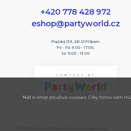
+420 778 428 972
eshop@partyworld.cz
Pražská 139, 261 01 Příbram
Po - Pá: 9:00 - 17:00,
So: 9:00 - 13:00
CONCEPT BY
Náš e-shop používá cookies. Díky tomu vám může
© 2026 Ptákoviny Příbram. Všechna práva vyhrazena.