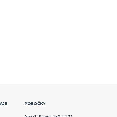
AJE
POBOČKY
Praha 1 - Florenc, Na Poříčí 33