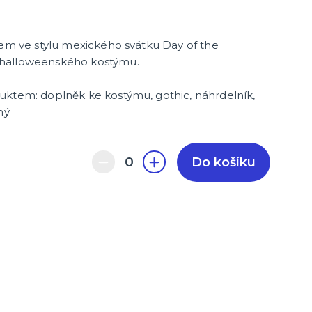
kem ve stylu mexického svátku Day of the
 halloweenského kostýmu.
duktem:
doplněk ke kostýmu, gothic, náhrdelník,
ný
Do košíku