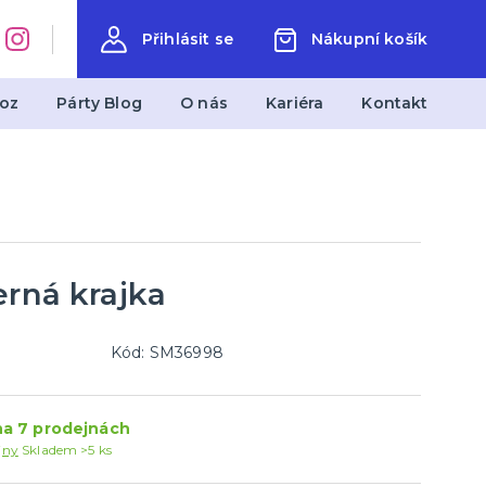
Přihlásit se
Nákupní košík
oz
Párty Blog
O nás
Kariéra
Kontakt
měty
Svatba
Svatby v barevných variantách
Svatební dekorace
Svatební doplňky
erná krajka
další kategorie
Svatební dekorace na stůl
Stuhy, organzy a mašle
Svatební balónky a hélium
Kód: SM36998
a 7 prodejnách
jny
Skladem >5 ks