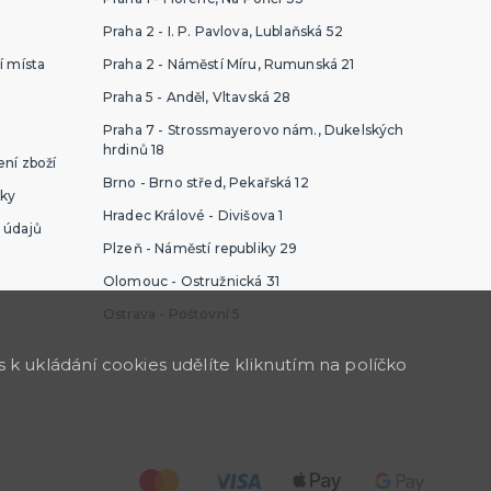
Praha 2 - I. P. Pavlova, Lublaňská 52
í místa
Praha 2 - Náměstí Míru, Rumunská 21
Praha 5 - Anděl, Vltavská 28
Praha 7 - Strossmayerovo nám., Dukelských
hrdinů 18
ní zboží
Brno - Brno střed, Pekařská 12
ky
Hradec Králové - Divišova 1
 údajů
Plzeň - Náměstí republiky 29
Olomouc - Ostružnická 31
Ostrava - Poštovní 5
k ukládání cookies udělíte kliknutím na políčko