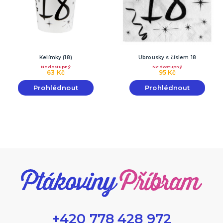
Kelímky (18)
Ubrousky s číslem 18
Nedostupný
Nedostupný
63 Kč
95 Kč
Prohlédnout
Prohlédnout
+420 778 428 972