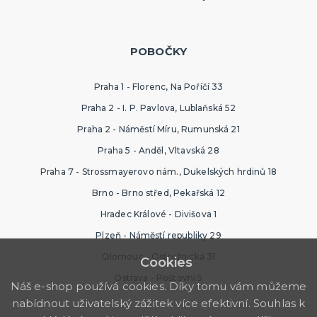
POBOČKY
Praha 1 - Florenc, Na Poříčí 33
Praha 2 - I. P. Pavlova, Lublaňská 52
Praha 2 - Náměstí Míru, Rumunská 21
Praha 5 - Anděl, Vltavská 28
Praha 7 - Strossmayerovo nám., Dukelských hrdinů 18
Brno - Brno střed, Pekařská 12
Hradec Králové - Divišova 1
Plzeň - Náměstí republiky 29
Olomouc - Ostružnická 31
Cookies
Ostrava - Poštovní 5
Náš e-shop používá cookies. Díky tomu vám můžeme
nabídnout uživatelský zážitek více efektivní. Souhlas k