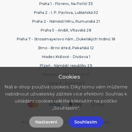
Praha 1 - Florenc, Na Poříčí 33
Praha 2 - I. P. Pavlova, Lublaňská 52
Praha 2 - Náměstí Míru, Rumunská 21
Praha 5 - Anděl, Vltavská 28
Praha 7 - Strossmayerovo nám., Dukelských hrdinů 18
Brno - Brno střed, Pekařská 12
Hradec Králové - Divišova 1
Plzeň - Náměstí republiky 29
Olomouc - Ostružnická 31
Cookies
Ostrava - Poštovní 5
Náš e-shop používá cookies. Díky tomu vám můžeme
nabídnout uživatelský zážitek více efektivní. Souhlas k
ukládání cookies udělíte kliknutím na políčko
„Souhlasím".
Nastavení
Souhlasím
© 2026 Ptákoviny Příbram. Všechna práva vyhrazena.