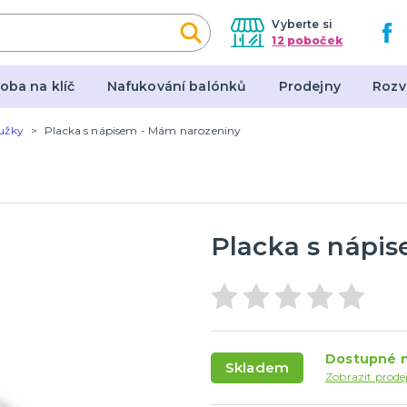
Vyberte si
12 poboček
oba na klíč
Nafukování balónků
Prodejny
Rozv
tužky
Placka s nápisem - Mám narozeniny
y, masky, doplňky
Dárky a žertovné před
l
Originální dárky
en
Žertovné předměty
Stolní hry
Placka s nápi
Dostupné n
Skladem
Zobrazit prode