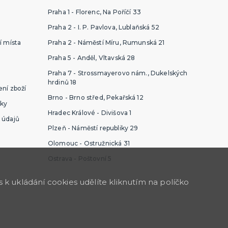
Praha 1 - Florenc, Na Poříčí 33
Praha 2 - I. P. Pavlova, Lublaňská 52
í místa
Praha 2 - Náměstí Míru, Rumunská 21
Praha 5 - Anděl, Vltavská 28
Praha 7 - Strossmayerovo nám., Dukelských
hrdinů 18
ní zboží
Brno - Brno střed, Pekařská 12
ky
Hradec Králové - Divišova 1
 údajů
Plzeň - Náměstí republiky 29
Olomouc - Ostružnická 31
Ostrava - Poštovní 5
k ukládání cookies udělíte kliknutím na políčko