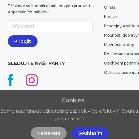
Přihlaste se k odběru tipů, nových produktů
O nás
a speciálních nabídek
Kontakt
Prodejny a výdejn
Možnosti dopravy
Možnosti platby
Reklamace a vráce
SLEDUJTE NAŠI PÁRTY
Obchodní podmín
Ochrana osobních
Cookies
me nabídnout uživatelský zážitek více efektivní. Souhlas 
„Souhlasím".
Nastavení
Souhlasím