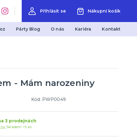
Přihlásit se
Nákupní košík
oz
Párty Blog
O nás
Kariéra
Kontakt
měty
Svatba
Svatby v barevných variantách
Svatební dekorace
Svatební doplňky
sem - Mám narozeniny
další kategorie
Svatební dekorace na stůl
Stuhy, organzy a mašle
Svatební balónky a hélium
Kód: PWP0049
a 3 prodejnách
jny
Skladem >5 ks