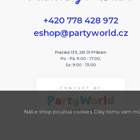
+420 778 428 972
eshop@partyworld.cz
Pražská 139, 261 01 Příbram
Po - Pá: 9:00 - 17:00,
So: 9:00 - 13:00
CONCEPT BY
Náš e-shop používá cookies. Díky tomu vám může