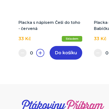
Placka s nápisem Češi do toho
Placka 
- červená
Babičk
33 Kč
33 Kč
Skladem
Do košíku