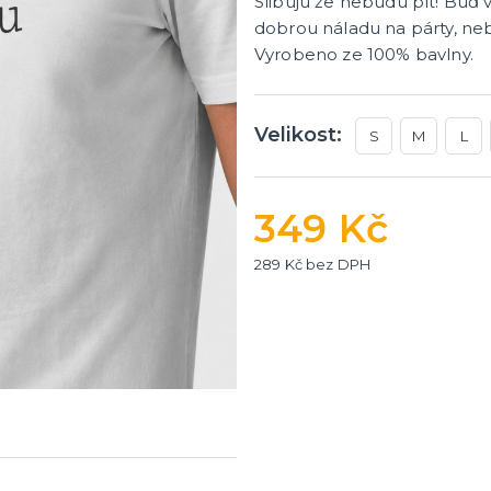
Slibuju že nebudu pít! Buď
dobrou náladu na párty, ne
Vyrobeno ze 100% bavlny.
Velikost:
S
M
L
349 Kč
289 Kč bez DPH