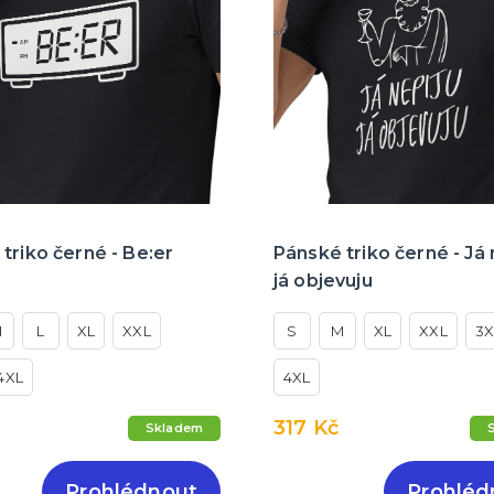
triko černé - Be:er
Pánské triko černé - Já 
já objevuju
M
L
XL
XXL
S
M
XL
XXL
3X
4XL
4XL
317 Kč
Skladem
Prohlédnout
Prohléd