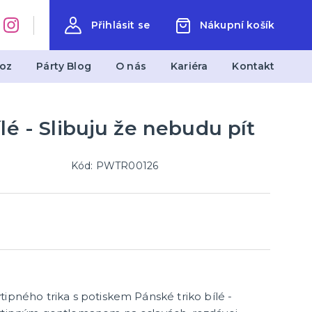
Přihlásit se
Nákupní košík
oz
Párty Blog
O nás
Kariéra
Kontakt
lé - Slibuju že nebudu pít
měty
Svatba
Svatby v barevných variantách
Svatební dekorace
Kód: PWTR00126
Svatební doplňky
další kategorie
Svatební dekorace na stůl
Stuhy, organzy a mašle
Svatební balónky a hélium
tipného trika s potiskem Pánské triko bílé -