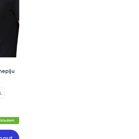
nepiju
L
Skladem
nout