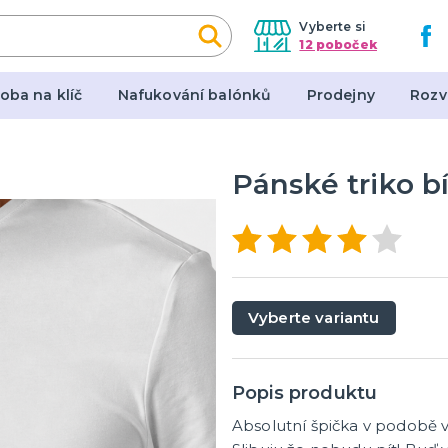
Vyberte si
12 poboček
oba na klíč
Nafukování balónků
Prodejny
Rozv
Pánské triko bí
y, masky, doplňky
Dárky a žertovné před
l
Originální dárky
en
Žertovné předměty
Stolní hry
Vyberte variantu
Popis produktu
Absolutní špička v podobě v