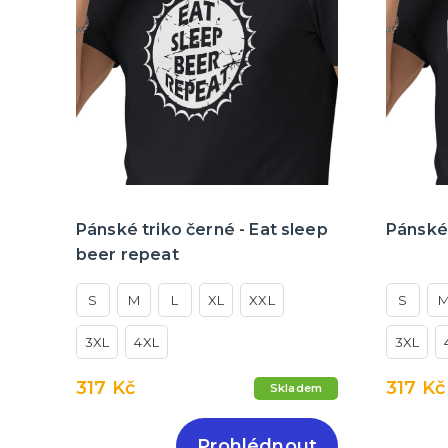
Pánské triko černé - Eat sleep
Pánské 
beer repeat
S
M
L
XL
XXL
S
3XL
4XL
3XL
317 Kč
317 Kč
Skladem
Prohlédnout