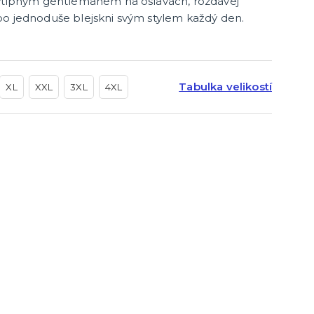
 vtipným gentlemanem na oslavách, rozdávej
bo jednoduše blejskni svým stylem každý den.
Tabulka velikostí
XL
XXL
3XL
4XL