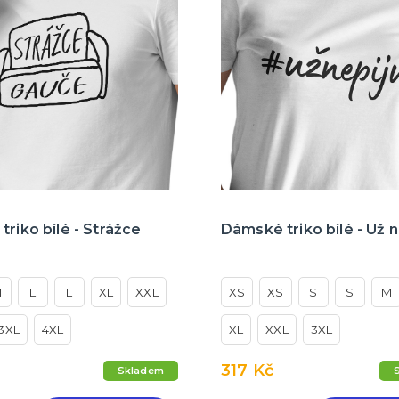
triko bílé - Strážce
Dámské triko bílé - Už n
M
L
L
XL
XXL
XS
XS
S
S
M
3XL
4XL
XL
XXL
3XL
317 Kč
Skladem