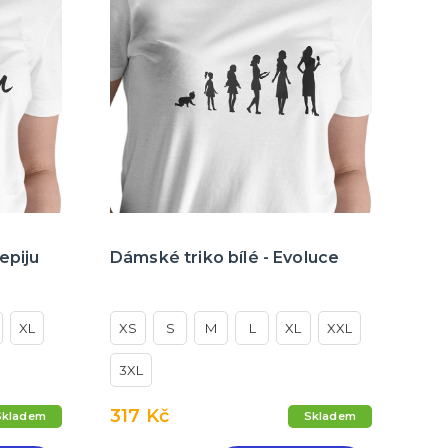
epiju
Dámské triko bílé - Evoluce
XL
XS
S
M
L
XL
XXL
3XL
317 Kč
Skladem
Skladem