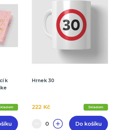
cí k
Hrnek 30
ike
222 Kč
Skladem
Skladem
ošíku
Do košíku