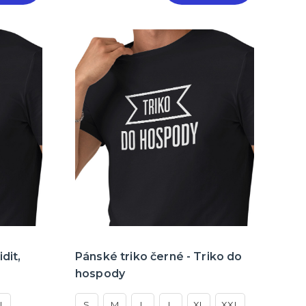
dit,
Pánské triko černé - Triko do
hospody
L
S
M
L
L
XL
XXL