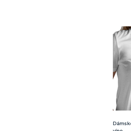
Dámské 
víno