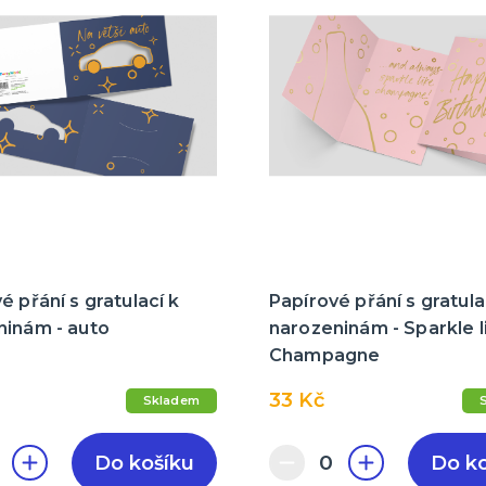
é přání s gratulací k
Papírové přání s gratula
ninám - auto
narozeninám - Sparkle l
Champagne
33 Kč
Skladem
Do košíku
Do k