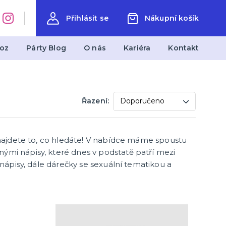
Přihlásit se
Nákupní košík
oz
Párty Blog
O nás
Kariéra
Kontakt
měty
Svatba
Řazení:
Svatby v barevných variantách
Svatební dekorace
Svatební doplňky
ě najdete to, co hledáte! V nabídce máme spoustu
další kategorie
Svatební dekorace na stůl
Stuhy, organzy a mašle
Svatební balónky a hélium
ými nápisy, které dnes v podstatě patří mezi
 nápisy, dále dárečky se sexuální tematikou a