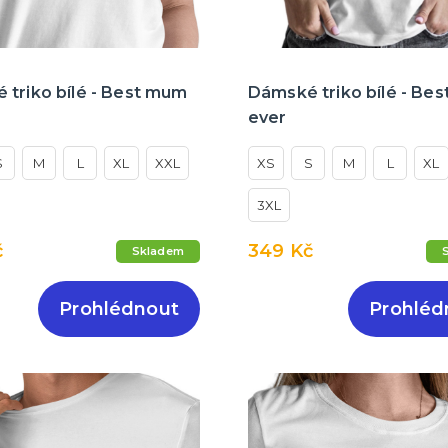
 triko bílé - Best mum
Dámské triko bílé - Be
ever
S
M
L
XL
XXL
XS
S
M
L
XL
3XL
č
349 Kč
Skladem
Prohlédnout
Prohléd