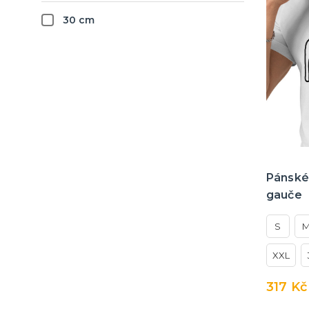
30 cm
Pánské 
gauče
S
XXL
317 Kč