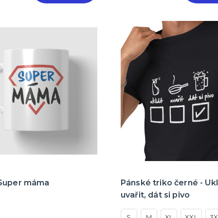
Super máma
Pánské triko černé - Ukli
uvařit, dát si pivo
S
M
XL
XXL
3X