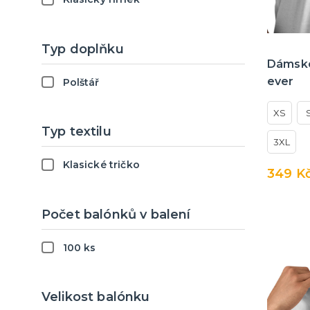
Balónky jednobarevné
latexové
fóliové
Krteček
Balónky jednobarevné
Nádobí
fóliové
Lego Movie 2
Typ doplňku
Konfety růžové
Nádobí
Dámské
Nerf
ever
Polštář
Konfety modré
Miraculous
Tlapková patrola
XS
Typ textilu
3XL
Klasické tričko
349 K
Počet balónků v balení
100 ks
Velikost balónku