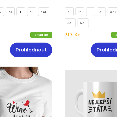
S
M
L
XL
XXL
S
M
L
XL
XXL
3XL
4XL
317 Kč
Skladem
Prohlédnout
Prohléd