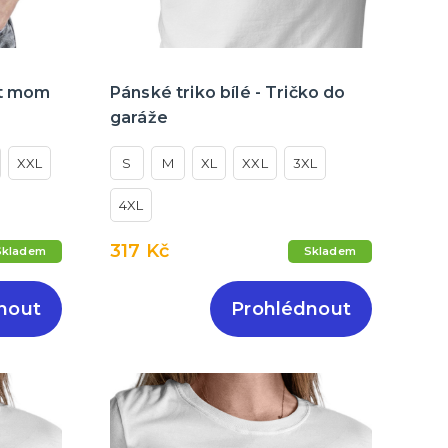
st mom
Pánské triko bílé - Tričko do
garáže
XXL
S
M
XL
XXL
3XL
4XL
317 Kč
Skladem
Skladem
nout
Prohlédnout