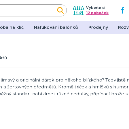
Vyberte si
12 poboček
oba na klíč
Nafukování balónků
Prodejny
Rozv
y, masky, doplňky
Dárky a žertovné před
ktů
l
Originální dárky
en
Žertovné předměty
Stolní hry
ajímavý a originální dárek pro někoho blízkého? Tady jist
h a žertovných předmětů. Kromě triček a hrníčků s humorn
běžný standart nabízíme i různé cedulky, připínací brože s