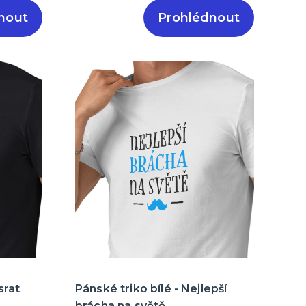
nout
Prohlédnout
srat
Pánské triko bílé - Nejlepší
brácha na světě