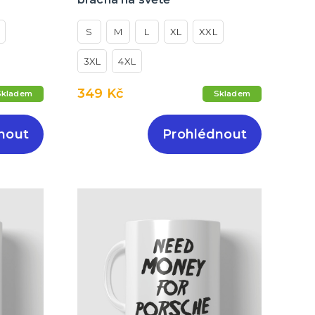
S
M
L
XL
XXL
3XL
4XL
349 Kč
Skladem
Skladem
nout
Prohlédnout