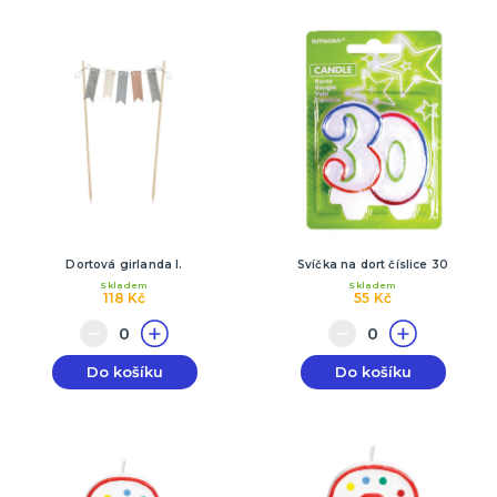
Dortová girlanda I.
Svíčka na dort číslice 30
Skladem
Skladem
118 Kč
55 Kč
Do košíku
Do košíku