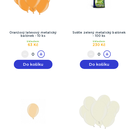
Oranžový latexový metalický
Světle zelený metalický balónek
balónek - 10 ks
- 100 ks
Skladem
Skladem
63 Kč
230 Kč
Do košíku
Do košíku