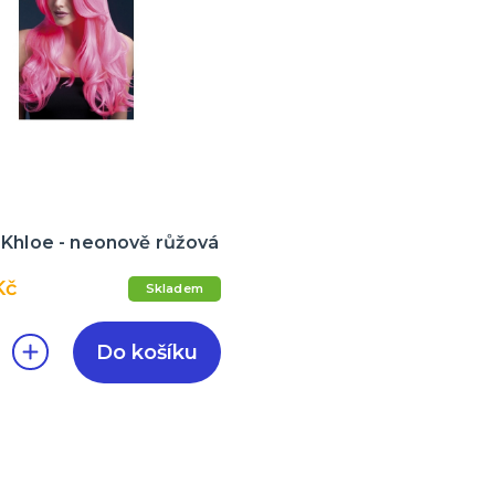
 Khloe - neonově růžová
Kč
Skladem
Do košíku