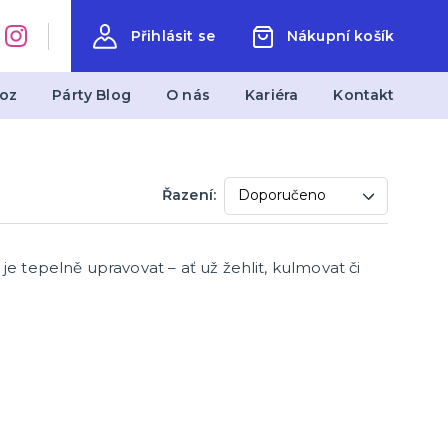
Přihlásit se
Nákupní košík
oz
Párty Blog
O nás
Kariéra
Kontakt
měty
Svatba
Řazení:
Svatby v barevných variantách
Svatební dekorace
Svatební doplňky
je tepelně upravovat – ať už žehlit, kulmovat či
další kategorie
Svatební dekorace na stůl
Stuhy, organzy a mašle
Svatební balónky a hélium