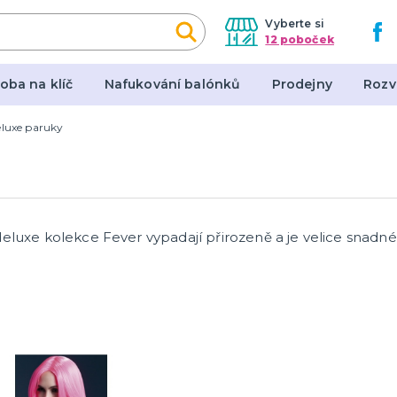
Vyberte si
12 poboček
oba na klíč
Nafukování balónků
Prodejny
Rozv
luxe paruky
y, masky, doplňky
Dárky a žertovné před
l
Originální dárky
en
Žertovné předměty
Stolní hry
eluxe kolekce Fever vypadají přirozeně a je velice snadné 