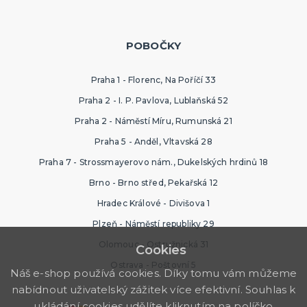
POBOČKY
Praha 1 - Florenc, Na Poříčí 33
Praha 2 - I. P. Pavlova, Lublaňská 52
Praha 2 - Náměstí Míru, Rumunská 21
Praha 5 - Anděl, Vltavská 28
Praha 7 - Strossmayerovo nám., Dukelských hrdinů 18
Brno - Brno střed, Pekařská 12
Hradec Králové - Divišova 1
Plzeň - Náměstí republiky 29
Olomouc - Ostružnická 31
Cookies
Ostrava - Poštovní 5
Náš e-shop používá cookies. Díky tomu vám můžeme
nabídnout uživatelský zážitek více efektivní. Souhlas k
ukládání cookies udělíte kliknutím na políčko