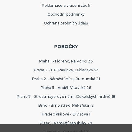
Reklamace a vrácení zboží
Obchodní podmínky
Ochrana osobních údajů
POBOČKY
Praha 1 - Florenc, Na Poříčí 33
Praha 2 - I. P. Pavlova, Lublaňská 52
Praha 2 - Náměstí Míru, Rumunská 21
Praha 5 - Anděl, Vltavská 28
Praha 7 - Strossmayerovo nám., Dukelských hrdinů 18
Brno - Brno střed, Pekařská 12
Hradec Králové - Divišova 1
Plzeň - Náměstí republiky 29
Olomouc - Ostružnická 31