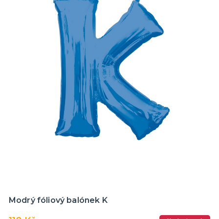
Modrý fóliový balónek K