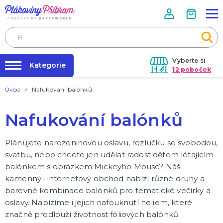
Vyberte si
Kategorie
12 poboček
Úvod
Nafukování balónků
Půjčovna kostýmů
PÁRTY VÝZDOBA
Párty s tématem
Párty výzdoba na klíč
Nafukování balónků
Balónky latexové
Nafukování balónků
Helium a doplňky
Závaží na balónky
Balónky fóliové
Doplňky k balónkům
Konfety
Serpentiny házecí
Girlandy a řetězy
Závěsné rozety
Lampiony a lampionové girlandy
Závěsné spirály
Svítící čísla a písmenka
Párty doplňky - stolování
Svíčky a fontánky do dortu
Piňáty a piňátové hůlky
Ozdoby na skleničky
Dekorace na stůl
Fotokoutek
Párty pozvánky a kartičky
Párty frkačky a klaksony
Stuhy a ozdobné provázky
Produkty licencované
Narozeninové doplňky
Typ akce
Narozeniny
DALŠÍ KATEGORIE
Prodejny
Plánujete narozeninovou oslavu, rozlučku se svobodou,
svatbu, nebo chcete jen udělat radost dětem létajícím
Rozvoz
KOSTÝMY, MASKY, DOPLŇKY
balónkem s obrázkem Mickeyho Mouse? Náš
Párty Blog
Karneval
kamenný i internetový obchod nabízí různé druhy a
Halloween
O nás
barevné kombinace balónků pro tematické večírky a
oslavy. Nabízíme i jejich nafouknutí heliem, které
Kariéra
DÁRKY A ŽERTOVNÉ PŘEDMĚTY
značně prodlouží životnost fóliových balónků.
Kontakt
Originální dárky