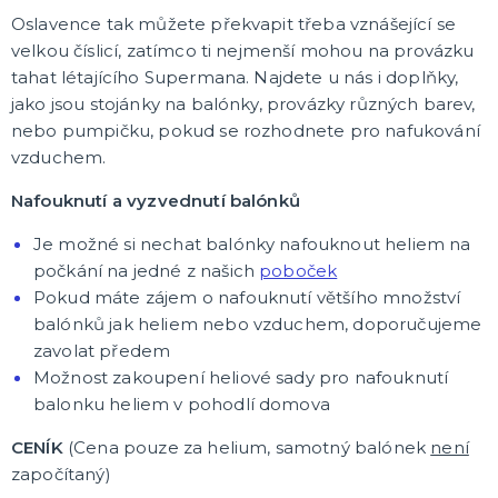
Oslavence tak můžete překvapit třeba vznášející se
Žertovné předměty
Stolní hry
velkou číslicí, zatímco ti nejmenší mohou na provázku
tahat létajícího Supermana. Najdete u nás i doplňky,
jako jsou stojánky na balónky, provázky různých barev,
SVATBA
nebo pumpičku, pokud se rozhodnete pro nafukování
Svatby v barevných variantách
vzduchem.
Svatební dekorace
Svatební doplňky
Nafouknutí a vyzvednutí balónků
Svatební dekorace na stůl
Stuhy, organzy a mašle
Svatební balónky a hélium
DALŠÍ KATEGORIE
Je možné si nechat balónky nafouknout heliem na
ROZLUČKA SE SVOBODOU
počkání na jedné z našich
poboček
Šerpy na rozlučku
Pokud máte zájem o nafouknutí většího množství
Rozlučkové korunky a závoje
balónků jak heliem nebo vzduchem, doporučujeme
Balónky na rozlučku
zavolat předem
Party nádobí
Brýle na rozlučku
Dárkové rozlučkové tašky
Fotokoutek na rozlučku
Girlandy na rozlučku
Konfety na rozlučku
Rozlučkové podvazky a placky
Závěsné dekorace na rozlučku
Doplňky pro budoucí nevěstu
Doplňky pro družičky
Doplňky pro budoucího ženicha
Doplňky pro mládence
Rozlučkové hry
DALŠÍ KATEGORIE
Možnost zakoupení heliové sady pro nafouknutí
balonku heliem v pohodlí domova
CENÍK
(Cena pouze za helium, samotný balónek
není
započítaný)