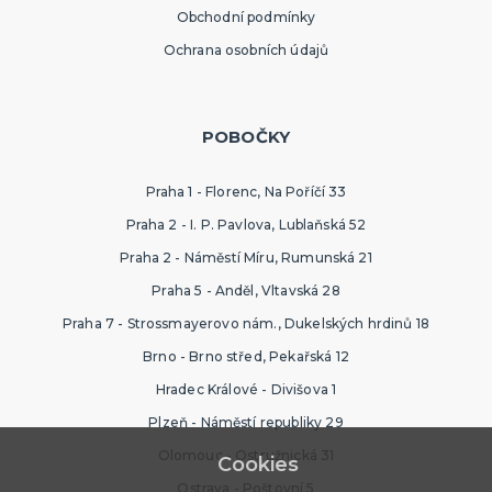
Obchodní podmínky
Ochrana osobních údajů
POBOČKY
Praha 1 - Florenc, Na Poříčí 33
Praha 2 - I. P. Pavlova, Lublaňská 52
Praha 2 - Náměstí Míru, Rumunská 21
Praha 5 - Anděl, Vltavská 28
Praha 7 - Strossmayerovo nám., Dukelských hrdinů 18
Brno - Brno střed, Pekařská 12
Hradec Králové - Divišova 1
Plzeň - Náměstí republiky 29
Olomouc - Ostružnická 31
Cookies
Ostrava - Poštovní 5