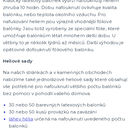
Klasický latexový balónek vydrží nafouknutý heliem
zhruba 10 hodin. Dobu nafouknutí ovlivňuje kvalita
balónku, nebo teplota okolního vzduchu. Pro
nafukování heliem jsou výrazně vhodnější fóliové
balónky. Jsou totiž vyrobeny ze speciální fólie, které
umožňuje balónkům létat mnohem delší dobu. U
většiny to je několik týdnů až měsíců. Další výhodou je
opětovné dofouknutí fóliového balónku.
Heliové sady
Na našich stránkách a v kamenných obchodech
nabízíme také jednorázové heliové sady které obsahují
vše potřebné pro nafouknutí většího počtu balónků
bez pomoci v pohodlí vašeho domova.
30 nebo 50 barevných latexových balonků
30 nebo 50 kusů provázků na zavázání
láhev hélia
určená na nafouknutí uvedeného počtu
balonků