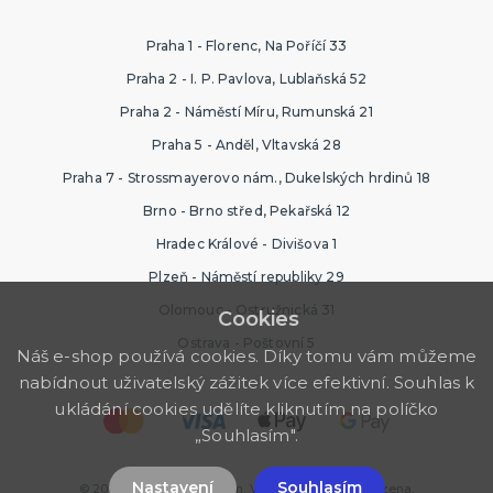
Praha 1 - Florenc, Na Poříčí 33
Praha 2 - I. P. Pavlova, Lublaňská 52
Praha 2 - Náměstí Míru, Rumunská 21
Praha 5 - Anděl, Vltavská 28
Praha 7 - Strossmayerovo nám., Dukelských hrdinů 18
Brno - Brno střed, Pekařská 12
Hradec Králové - Divišova 1
Plzeň - Náměstí republiky 29
Olomouc - Ostružnická 31
Cookies
Ostrava - Poštovní 5
Náš e-shop používá cookies. Díky tomu vám můžeme
nabídnout uživatelský zážitek více efektivní. Souhlas k
ukládání cookies udělíte kliknutím na políčko
„Souhlasím".
Nastavení
Souhlasím
© 2026 Ptákoviny Příbram. Všechna práva vyhrazena.