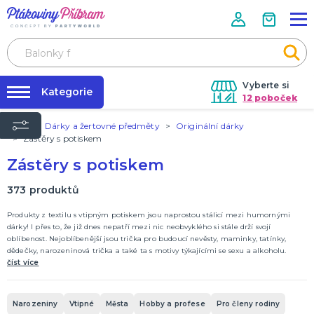
Vyberte si
Kategorie
12 poboček
Úvod
Dárky a žertovné předměty
Originální dárky
Půjčovna kostýmů
PÁRTY VÝZDOBA
Zástěry s potiskem
Párty s tématem
Párty výzdoba na klíč
Zástěry s potiskem
Balónky latexové
Nafukování balónků
Helium a doplňky
373
produktů
Závaží na balónky
Balónky fóliové
Doplňky k balónkům
Konfety
Serpentiny házecí
Girlandy a řetězy
Závěsné rozety
Lampiony a lampionové girlandy
Závěsné spirály
Svítící čísla a písmenka
Párty doplňky - stolování
Svíčky a fontánky do dortu
Piňáty a piňátové hůlky
Ozdoby na skleničky
Dekorace na stůl
Fotokoutek
Párty pozvánky a kartičky
Párty frkačky a klaksony
Stuhy a ozdobné provázky
Produkty licencované
Narozeninové doplňky
Typ akce
Narozeniny
DALŠÍ KATEGORIE
Prodejny
Produkty z textilu s vtipným potiskem jsou naprostou stálicí mezi humornými
Rozvoz
dárky! I přes to, že již dnes nepatří mezi nic neobvyklého si stále drží svojí
KOSTÝMY, MASKY, DOPLŇKY
oblíbenost. Nejoblíbenější jsou trička pro budoucí nevěsty, maminky, tatínky,
Párty Blog
Karneval
dědečky, narozeninová trička a také ta s motivy týkajícími se sexu a alkoholu.
Halloween
Kromě triček nabízíme i zástěry, ponožky a trička na flašku.
číst více
O nás
Kariéra
DÁRKY A ŽERTOVNÉ PŘEDMĚTY
Narozeniny
Vtipné
Města
Hobby a profese
Pro členy rodiny
Kontakt
Originální dárky