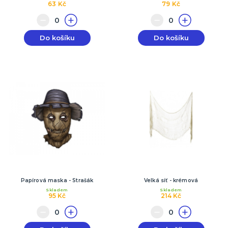
63 Kč
79 Kč
Do košíku
Do košíku
Papírová maska - Strašák
Velká síť - krémová
Skladem
Skladem
95 Kč
214 Kč