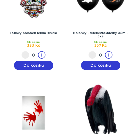
Foliový balonek lebka světlá
Balónky - duch/strašidelný dům -
6ks
Skladem
Skladem
333 Kč
357 Kč
Do košíku
Do košíku