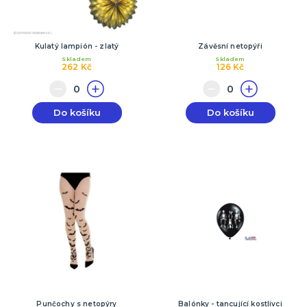
Kulatý lampión - zlatý
Závěsní netopýři
Skladem
Skladem
262 Kč
126 Kč
Do košíku
Do košíku
Punčochy s netopýry
Balónky - tancující kostlivci