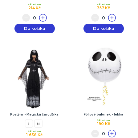
Skladem
Skladem
214 Kč
357 Kč
Do košíku
Do košíku
Kostým - Magická čarodějka
Fóliový balónek - lebka
Skladem
190 Kč
S
M
Skladem
1 638 Kč