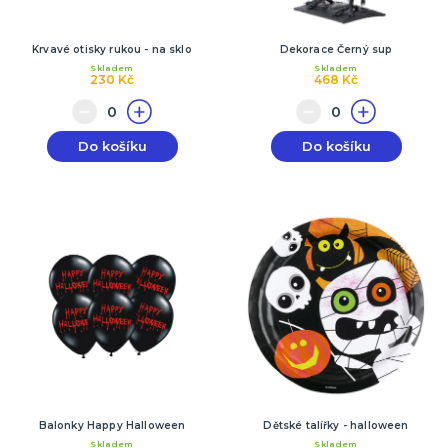
Krvavé otisky rukou - na sklo
Dekorace Černý sup
Skladem
Skladem
230 Kč
468 Kč
Do košíku
Do košíku
Balonky Happy Halloween
Dětské talířky - halloween
Skladem
Skladem