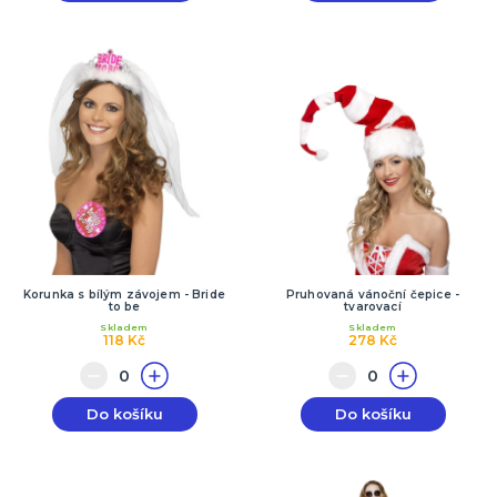
Korunka s bílým závojem - Bride
Pruhovaná vánoční čepice -
to be
tvarovací
Skladem
Skladem
118 Kč
278 Kč
Do košíku
Do košíku