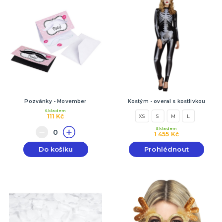
Pozvánky - Movember
Kostým - overal s kostlivkou
Skladem
111 Kč
XS
S
M
L
Skladem
1 455 Kč
Do košíku
Prohlédnout