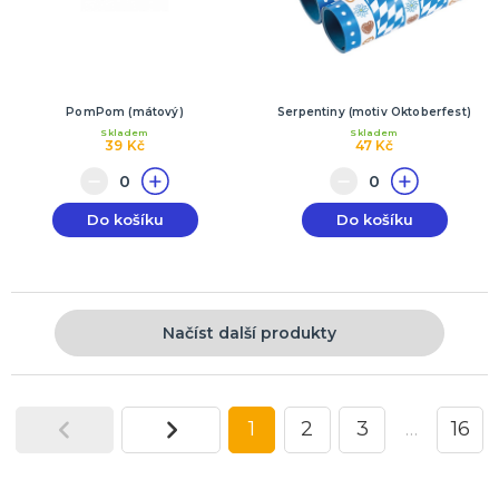
PomPom (mátový)
Serpentiny (motiv Oktoberfest)
Skladem
Skladem
39 Kč
47 Kč
Do košíku
Do košíku
Načíst další produkty
1
2
3
…
16