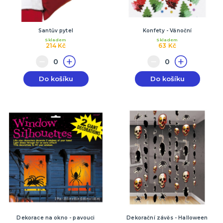
Santův pytel
Konfety - Vánoční
Skladem
Skladem
214 Kč
63 Kč
Do košíku
Do košíku
Dekorace na okno - pavouci
Dekorační závěs - Halloween