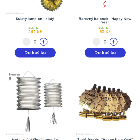
Kulatý lampión - zlatý
Barevný balónek - Happy New
Year
Skladem
Skladem
262 Kč
63 Kč
Do košíku
Do košíku
Metalický stříbrný lampión
Zlaté frkačky "Happy New Year"