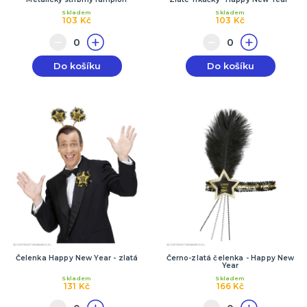
Skladem
Skladem
103 Kč
103 Kč
Do košíku
Do košíku
Čelenka Happy New Year - zlatá
Černo-zlatá čelenka - Happy New
Year
Skladem
Skladem
131 Kč
166 Kč