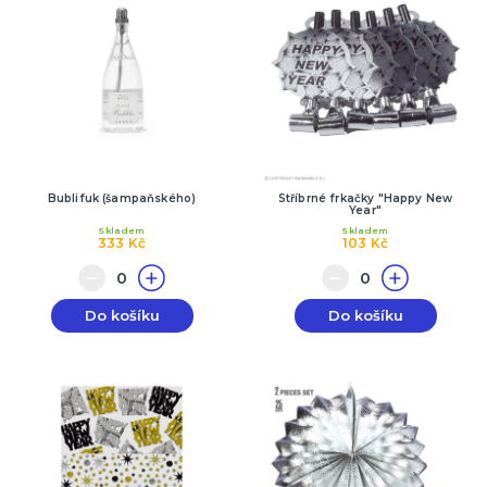
Bublifuk (šampaňského)
Stříbrné frkačky "Happy New
Year"
Skladem
Skladem
333 Kč
103 Kč
Do košíku
Do košíku