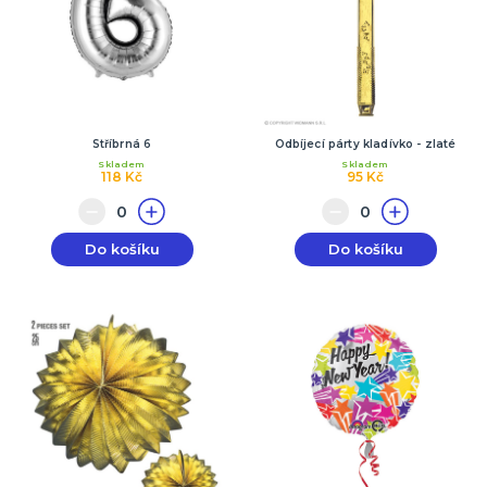
Stříbrná 6
Odbíjecí párty kladívko - zlaté
Skladem
Skladem
118 Kč
95 Kč
Do košíku
Do košíku