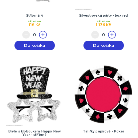
Stříbrná 4
Silvestrovská párty - box red
Skladem
Skladem
118 Kč
1 136 Kč
Do košíku
Do košíku
Brýle s kloboukem Happy New
Talířky papírové - Poker
Year - stříbrné