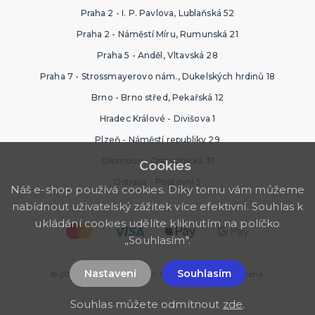
Praha 2 - I. P. Pavlova, Lublaňská 52
Praha 2 - Náměstí Míru, Rumunská 21
Praha 5 - Anděl, Vltavská 28
Praha 7 - Strossmayerovo nám., Dukelských hrdinů 18
Brno - Brno střed, Pekařská 12
Hradec Králové - Divišova 1
Plzeň - Náměstí republiky 29
Olomouc - Ostružnická 31
Cookies
Ostrava - Poštovní 5
Náš e-shop používá cookies. Díky tomu vám můžeme
nabídnout uživatelský zážitek více efektivní. Souhlas k
ukládání cookies udělíte kliknutím na políčko
„Souhlasím".
Nastavení
Souhlasím
© 2026 Ptákoviny Příbram. Všechna práva vyhrazena.
Souhlas můžete odmítnout
zde
.