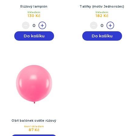
Růžový lampión
Talířky (motiv Jednorožec)
Skladem
Skladem
130 Kč
182 Kč
Do košíku
Do košíku
Obří balónek světle růžový
Není skladem
87 Kč