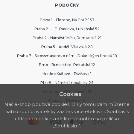
POBOČKY
Praha 1 - Florenc, Na Poříčí 33
Praha 2 - I. P. Pavlova, Lublaňská 52
Praha 2 - Náměstí Míru, Rumunská 21
Praha 5 - Anděl, Vltavská 28
Praha 7 - Strossmayerovo nám., Dukelských hrdinů 18
Brno - Brno střed, Pekařská 12
Hradec Králové - Divišova 1
Plzeň - Náměstí republiky 29
Olomouc - Ostružnická 31
Cookies
Ostrava - Poštovní 5
Náš e-shop používá cookies. Díky tomu vám můžeme
nabídnout uživatelský zážitek více efektivní. Souhlas k
ukládání cookies udělíte kliknutím na políčko
„Souhlasím".