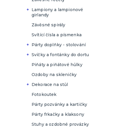
Kočičí párty
Jednobarevné
Lampiony a lampionové
girlandy
S nápisem
Papírový lampion - 35cm
Závěsné spirály
Papírový lampion - 45cm
Svítící čísla a písmenka
Papírový lampion - 55cm
Párty doplňky - stolování
Papírový lampion - 65cm
Brčka
Svíčky a fontánky do dortu
Papírový lampion - 25cm
Kelímky
Dortové fontány
Piňáty a piňátové hůlky
Lampiónové girlandy
Talíře
Dortové svíčky
Ozdoby na skleničky
Papírový lampion - 30cm
Ubrousky
Svíčky ve tvaru čísla
Dekorace na stůl
Papírový lampion - 20cm
Příbory
Plovoucí svíčky
Prostírání
Fotokoutek
Dřevěné příbory
Lampionové sady
Ozdoby na dort
Ubrusy
Párty pozvánky a kartičky
Plastové příbory
Papírové
Organzy na stoly
Párty frkačky a klaksony
Jednobarevné
Plastové
Svícny a stojánky
Stuhy a ozdobné provázky
S potiskem
Jednobarevné