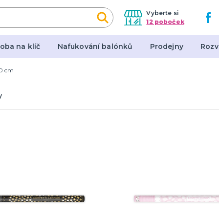
Vyberte si
12 poboček
oba na klíč
Nafukování balónků
Prodejny
Rozv
0 cm
y, masky, doplňky
Dárky a žertovné před
y
l
Originální dárky
en
Žertovné předměty
Stolní hry