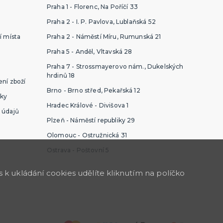
Praha 1 - Florenc, Na Poříčí 33
Praha 2 - I. P. Pavlova, Lublaňská 52
í místa
Praha 2 - Náměstí Míru, Rumunská 21
Praha 5 - Anděl, Vltavská 28
Praha 7 - Strossmayerovo nám., Dukelských
hrdinů 18
ní zboží
Brno - Brno střed, Pekařská 12
ky
Hradec Králové - Divišova 1
 údajů
Plzeň - Náměstí republiky 29
Olomouc - Ostružnická 31
Ostrava - Poštovní 5
k ukládání cookies udělíte kliknutím na políčko