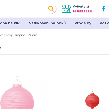
Vyberte si
12 poboček
oba na klíč
Nafukování balónků
Prodejny
Rozv
Papírový lampion - 30cm
y, masky, doplňky
Dárky a žertovné před
y
l
Originální dárky
en
Žertovné předměty
Stolní hry