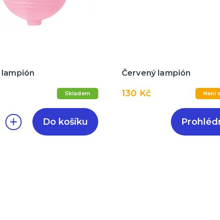
 lampión
Červený lampión
130 Kč
Skladem
Není 
Do košíku
Prohléd