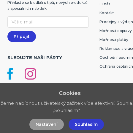
Přihlaste se k odběru tipů, nových produktů
O nás
a speciálních nabídek
Kontakt
Prodejny a výdejn
Možnosti dopravy
Možnosti platby
Reklamace a vráce
SLEDUJTE NAŠI PÁRTY
Obchodní podmín
Ochrana osobních
Cookies
me nabídnout uživatelský zážitek více efektivní. Souhlas 
„Souhlasím".
Nastavení
Souhlasím