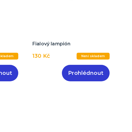
Fialový lampión
130 Kč
skladem
Není skladem
nout
Prohlédnout