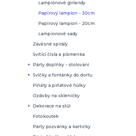
Lampiónové girlandy
Kočičí párty
Papírový lampion - 30cm
Papírový lampion - 20cm
Lampionové sady
Závěsné spirály
Svítící čísla a písmenka
Párty doplňky - stolování
Brčka
Svíčky a fontánky do dortu
Kelímky
Dortové fontány
Piňáty a piňátové hůlky
Talíře
Dortové svíčky
Ozdoby na skleničky
Ubrousky
Svíčky ve tvaru čísla
Dekorace na stůl
Příbory
Plovoucí svíčky
Prostírání
Fotokoutek
Dřevěné příbory
Ozdoby na dort
Ubrusy
Párty pozvánky a kartičky
Plastové příbory
Papírové
Organzy na stoly