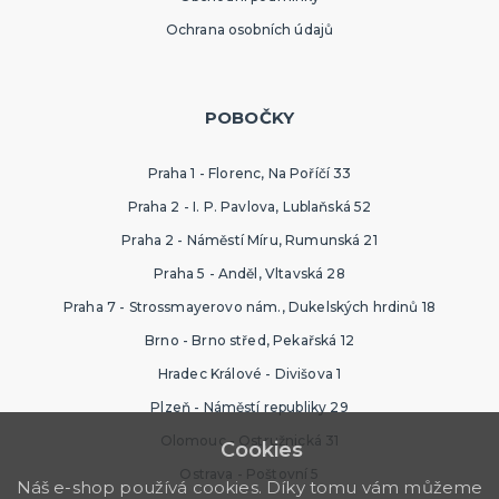
Ochrana osobních údajů
POBOČKY
Praha 1 - Florenc, Na Poříčí 33
Praha 2 - I. P. Pavlova, Lublaňská 52
Praha 2 - Náměstí Míru, Rumunská 21
Praha 5 - Anděl, Vltavská 28
Praha 7 - Strossmayerovo nám., Dukelských hrdinů 18
Brno - Brno střed, Pekařská 12
Hradec Králové - Divišova 1
Plzeň - Náměstí republiky 29
Olomouc - Ostružnická 31
Cookies
Ostrava - Poštovní 5
Náš e-shop používá cookies. Díky tomu vám můžeme